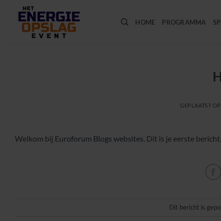
Ga
naar
HOME
PROGRAMMA
SP
inhoud
H
GEPLAATST O
Welkom bij
Euroforum Blogs websites
. Dit is je eerste berich
Dit bericht is gepo