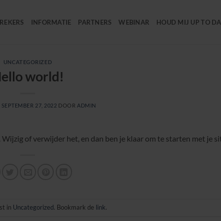
REKERS
INFORMATIE
PARTNERS
WEBINAR
HOUD MIJ UP TO DA
UNCATEGORIZED
ello world!
P
SEPTEMBER 27, 2022
DOOR
ADMIN
t. Wijzig of verwijder het, en dan ben je klaar om te starten met je si
st in
Uncategorized
. Bookmark de
link
.