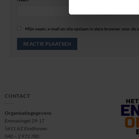
Mijn naam, e-mail en site opslaan in deze browser voor de v
CONTACT
Organisatiegegevens
Emmasingel 29-17
5611 AZ Eindhoven
040 – 2 972 780