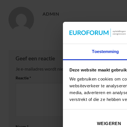
ADMIN
Toestemming
Geef een reactie
Je e-mailadres wordt niet gepubliceerd.
Vereiste velden 
Deze website maakt gebruik
Reactie
*
We gebruiken cookies om cont
websiteverkeer te analyseren
media, adverteren en analys
verstrekt of die ze hebben v
WEIGEREN
Naam
*
E-mail
*