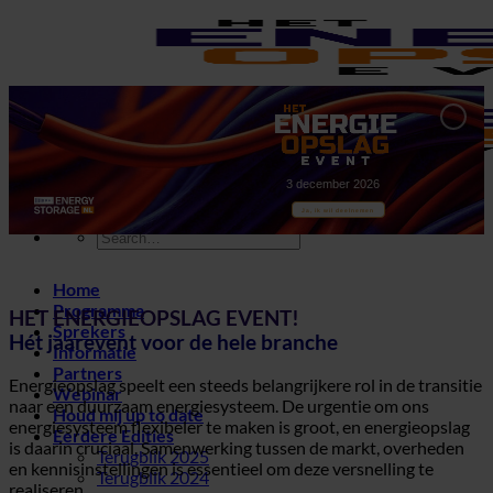
Ga
naar
inhoud
3 december 2026
Ja, ik wil deelnemen
Home
Programma
HET ENERGIEOPSLAG EVENT!
Sprekers
Hét jaarevent voor de hele branche
Informatie
Partners
Energieopslag speelt een steeds belangrijkere rol in de transitie
Webinar
naar een duurzaam energiesysteem. De urgentie om ons
Houd mij up to date
energiesysteem flexibeler te maken is groot, en energieopslag
Eerdere Edities
is daarin cruciaal. Samenwerking tussen de markt, overheden
Terugblik 2025
en kennisinstellingen is essentieel om deze versnelling te
Terugblik 2024
realiseren.