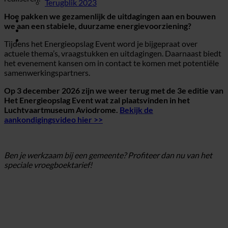
Terugblik 2023
Hoe pakken we gezamenlijk de uitdagingen aan en bouwen
Tickets
we aan een stabiele, duurzame energievoorziening?
Kennishub
Tijdens het Energieopslag Event word je bijgepraat over
actuele thema’s, vraagstukken en uitdagingen. Daarnaast biedt
het evenement kansen om in contact te komen met potentiële
samenwerkingspartners.
Op 3 december 2026 zijn we weer terug met de 3e editie van
Het Energieopslag Event wat zal plaatsvinden in het
Luchtvaartmuseum Aviodrome.
Bekijk de
aankondigingsvideo hier >>
Ja, ik wil deelnemen
Ben je werkzaam bij een gemeente? Profiteer dan nu van het
speciale vroegboektarief!