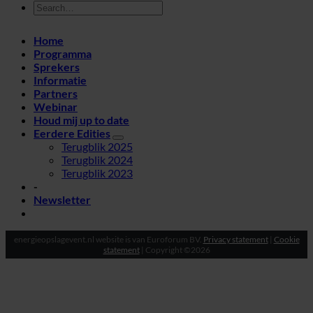
Home
Programma
Sprekers
Informatie
Partners
Webinar
Houd mij up to date
Eerdere Edities
Terugblik 2025
Terugblik 2024
Terugblik 2023
-
Newsletter
energieopslagevent.nl website is van Euroforum BV.
Privacy statement
|
Cookie
statement
| Copyright ©2026